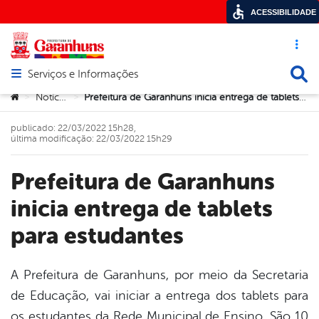
ACESSIBILIDADE
Acesso ráp
Busca
Serviços e Informações
Abrir menu principal de navegação
Você está aqui:
Notícias
Prefeitura de Garanhuns inicia entrega de tablets para estudantes
>
>
publicado: 22/03/2022 15h28,
última modificação: 22/03/2022 15h29
Prefeitura de Garanhuns
inicia entrega de tablets
para estudantes
A Prefeitura de Garanhuns, por meio da Secretaria
de Educação, vai iniciar a entrega dos tablets para
book
os estudantes da Rede Municipal de Ensino. São 10