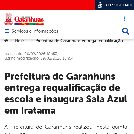
ACESSIBILIDADE
Acesso ráp
Busca
Serviços e Informações
Abrir menu principal de navegação
Você está aqui:
Notícias
Prefeitura de Garanhuns entrega requalificação de escola e inaugura Sala Azul em Iratama
>
>
publicado: 06/02/2026 18h53,
última modificação: 09/02/2026 18h54
Prefeitura de Garanhuns
entrega requalificação de
escola e inaugura Sala Azul
em Iratama
A Prefeitura de Garanhuns realizou, nesta quinta-