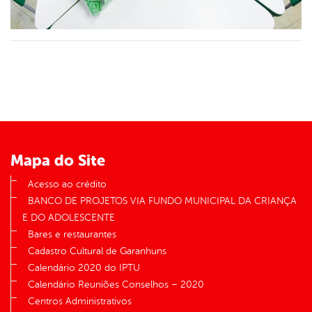
Mapa do Site
Acesso ao crédito
BANCO DE PROJETOS VIA FUNDO MUNICIPAL DA CRIANÇA
E DO ADOLESCENTE
Bares e restaurantes
Cadastro Cultural de Garanhuns
Calendário 2020 do IPTU
Calendário Reuniões Conselhos – 2020
Centros Administrativos