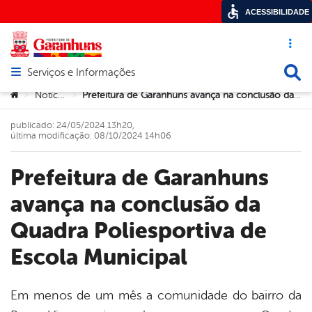
ACESSIBILIDADE
Acesso ráp
Busca
Serviços e Informações
Abrir menu principal de navegação
Você está aqui:
Notícias
Prefeitura de Garanhuns avança na conclusão da Quadra Poliesportiva de Escola Municipal
>
>
publicado: 24/05/2024 13h20,
última modificação: 08/10/2024 14h06
Prefeitura de Garanhuns
avança na conclusão da
Quadra Poliesportiva de
Escola Municipal
Em menos de um mês a comunidade do bairro da