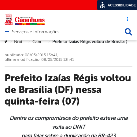
ACESSIBILIDADE
Acesso ráp
Busca
Serviços e Informações
Abrir menu principal de navegação
Você está aqui:
Notícias
Gabinete
Prefeito Izaías Régis voltou de Brasília (DF) nessa quinta-feira (07)
>
>
>
publicado: 08/05/2015 13h41,
última modificação: 08/05/2015 13h41
Prefeito Izaías Régis voltou
de Brasília (DF) nessa
quinta-feira (07)
Dentre os compromissos do prefeito esteve uma
visita ao DNIT
book
para falar sobre a duplicação da BR-423