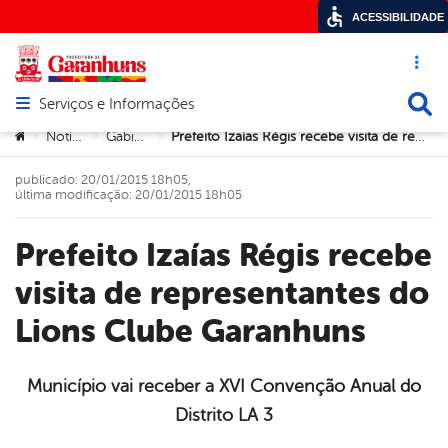
ACESSIBILIDADE
Acesso ráp
Busca
Serviços e Informações
Abrir menu principal de navegação
Você está aqui:
Notícias
Gabinete
Prefeito Izaías Régis recebe visita de representantes do Lions Clube Garanhuns
>
>
>
publicado: 20/01/2015 18h05,
última modificação: 20/01/2015 18h05
Prefeito Izaías Régis recebe
visita de representantes do
Lions Clube Garanhuns
Município vai receber a XVI Convenção Anual do
Distrito LA 3
book