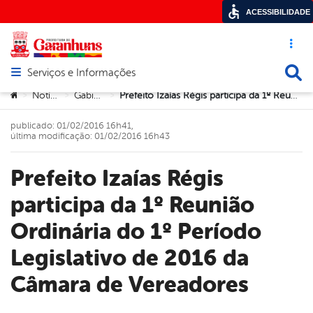
ACESSIBILIDADE
Acesso ráp
Busca
Serviços e Informações
Abrir menu principal de navegação
Você está aqui:
Notícias
Gabinete
Prefeito Izaías Régis participa da 1º Reunião Ordinária do 1º Período Legislativo de 2016 da Câmara de Vereadores
>
>
>
publicado: 01/02/2016 16h41,
última modificação: 01/02/2016 16h43
Prefeito Izaías Régis
participa da 1º Reunião
Ordinária do 1º Período
Legislativo de 2016 da
Câmara de Vereadores