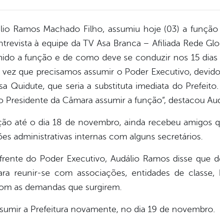
álio Ramos Machado Filho, assumiu hoje (03) a função
vista à equipe da TV Asa Branca – Afiliada Rede Glob
mido a função e de como deve se conduzir nos 15 dias 
da vez que precisamos assumir o Poder Executivo, devido
osa Quidute, que seria a substituta imediata do Prefeit
o Presidente da Câmara assumir a função”, destacou Au
nção até o dia 18 de novembro, ainda recebeu amigos 
ões administrativas internas com alguns secretários.
frente do Poder Executivo, Audálio Ramos disse que
 para reunir-se com associações, entidades de clas
com as demandas que surgirem.
assumir a Prefeitura novamente, no dia 19 de novembro.