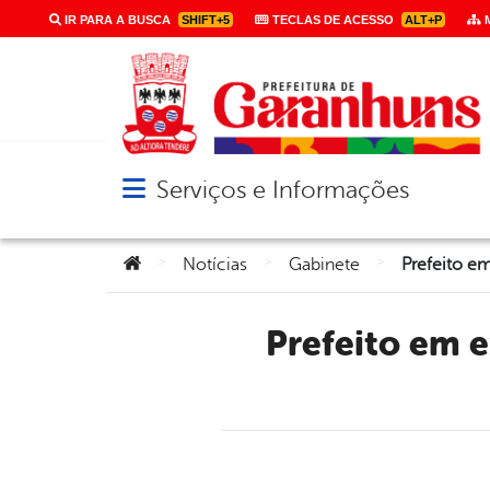
IR PARA A BUSCA
SHIFT+5
TECLAS DE ACESSO
ALT+P
M
Serviços e Informações
Abrir menu principal de navegação
Você está aqui:
>
>
>
Notícias
Gabinete
Prefeito em exercício Audálio Ramos Filho inicia dia com