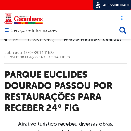
ACESSIBILIDADE
Acesso ráp
Busca
Serviços e Informações
Abrir menu principal de navegação
Você está aqui:
Notícias
Obras e Serviços Públicos
PARQUE EUCLIDES DOURADO PASSOU POR RESTAURAÇÕES PARA RECEBER 24º FIG
>
>
>
publicado: 18/07/2014 11h23,
última modificação: 07/11/2014 11h28
PARQUE EUCLIDES
DOURADO PASSOU POR
RESTAURAÇÕES PARA
RECEBER 24º FIG
Atrativo turístico recebeu diversas obras,