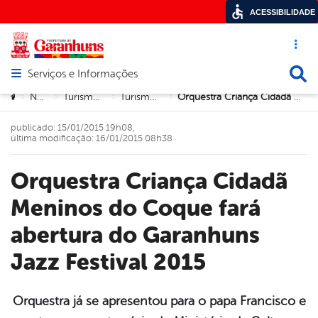
ACESSIBILIDADE
Acesso ráp
Busca
Serviços e Informações
Abrir menu principal de navegação
Você está aqui:
Notícias
Turismo e Cultura
Turismo e Cultura
Orquestra Criança Cidadã Meninos do Coque fará abertura do Garanhuns Jazz Festival 2015
>
>
>
>
publicado: 15/01/2015 19h08,
última modificação: 16/01/2015 08h38
Orquestra Criança Cidadã
Meninos do Coque fará
abertura do Garanhuns
Jazz Festival 2015
Orquestra já se apresentou para o papa Francisco e