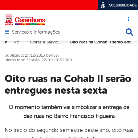
ACESSIBILIDADE
Acesso ráp
Busca
Serviços e Informações
Abrir menu principal de navegação
Você está aqui:
Notícias
Obras e Serviços Públicos
Oito ruas na Cohab II serão entregues nesta sexta
>
>
>
publicado: 27/12/2013 09h56,
última modificação: 22/01/2015 10h01
Oito ruas na Cohab II serão
entregues nesta sexta
O momento também vai simbolizar a entrega de
dez ruas no Bairro Francisco Figueira
book
No início do segundo semestre deste ano, oito ruas