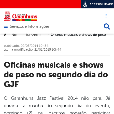
ACESSIBILIDADE
Acesso ráp
Busca
Serviços e Informações
Abrir menu principal de navegação
Você está aqui:
Notícias
Turismo e Cultura
Oficinas musicais e shows de peso no segundo dia do GJF
>
>
>
publicado: 02/03/2014 10h34,
última modificação: 21/01/2015 10h44
Oficinas musicais e shows
de peso no segundo dia do
GJF
O Garanhuns Jazz Festival 2014 não para. Já
durante a manhã do segundo dia do evento,
book
domingo (2), os inscritos poderão participar