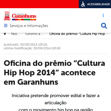
ACESSIBILIDADE
Acesso ráp
Busca
Serviços e Informações
Abrir menu principal de navegação
Você está aqui:
Notícias
Turismo e Cultura
Oficina do prêmio “Cultura Hip Hop 2014” acontece em Garanhuns
>
>
>
publicado: 30/09/2014 10h18,
última modificação: 30/09/2014 10h18
Oficina do prêmio “Cultura
Hip Hop 2014” acontece
em Garanhuns
Iniciativa pretende promover edital e fazer a
articulação
book
com o movimento hip hop na região