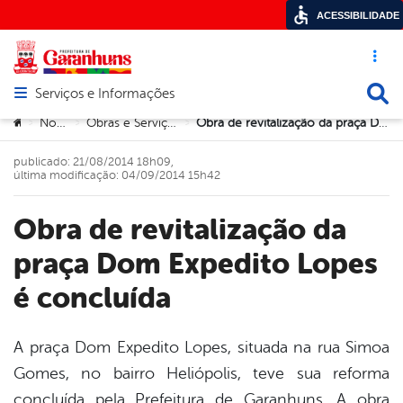
ACESSIBILIDADE
Acesso ráp
Busca
Serviços e Informações
Abrir menu principal de navegação
Você está aqui:
Notícias
Obras e Serviços Públicos
Obra de revitalização da praça Dom Expedito Lopes é concluída
>
>
>
publicado: 21/08/2014 18h09,
última modificação: 04/09/2014 15h42
Obra de revitalização da
praça Dom Expedito Lopes
é concluída
A praça Dom Expedito Lopes, situada na rua Simoa
Gomes, no bairro Heliópolis, teve sua reforma
book
concluída pela Prefeitura de Garanhuns. A obra