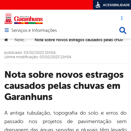
ACESSIBILIDADE
Acesso ráp
Busca
Serviços e Informações
Abrir menu principal de navegação
Você está aqui:
Notícias
Nota sobre novos estragos causados pelas chuvas em Garanhuns
>
>
publicado: 03/02/2023 21h04,
última modificação: 03/02/2023 21h04
Nota sobre novos estragos
causados pelas chuvas em
Garanhuns
A antiga tubulação, topografia do solo e erros do
passado nos projetos de pavimentação sem
book
drenagem das águas servidas e pluviais têm levado