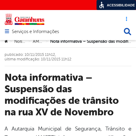
ACESSIBILIDADE
Acesso ráp
Busca
Serviços e Informações
Abrir menu principal de navegação
Você está aqui:
Notícias
AMSTT
Nota informativa – Suspensão das modificações de trânsito na rua XV de Novembro
>
>
>
publicado: 10/11/2015 11h12,
última modificação: 10/11/2015 11h12
Nota informativa –
Suspensão das
modificações de trânsito
na rua XV de Novembro
A Autarquia Municipal de Segurança, Trânsito e