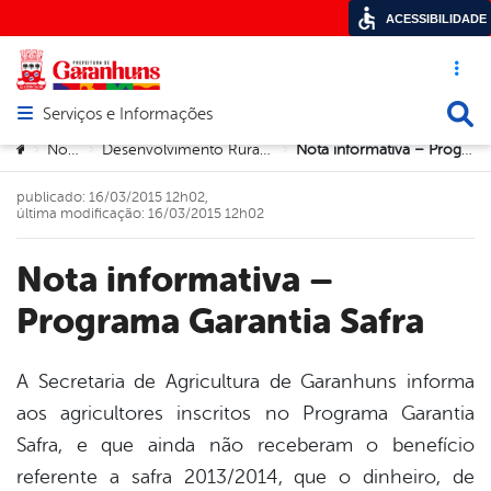
ACESSIBILIDADE
Acesso ráp
Busca
Serviços e Informações
Abrir menu principal de navegação
Você está aqui:
Notícias
Desenvolvimento Rural e Meio Ambiente
Nota informativa – Programa Garantia Safra
>
>
>
publicado: 16/03/2015 12h02,
última modificação: 16/03/2015 12h02
Nota informativa –
Programa Garantia Safra
A Secretaria de Agricultura de Garanhuns informa
aos agricultores inscritos no Programa Garantia
book
Safra, e que ainda não receberam o benefício
referente a safra 2013/2014, que o dinheiro, de