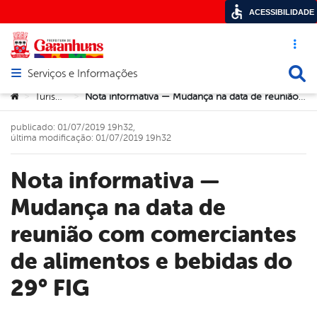
ACESSIBILIDADE
Acesso ráp
Busca
Serviços e Informações
Abrir menu principal de navegação
Você está aqui:
Turismo
Nota informativa — Mudança na data de reunião com comerciantes de alimentos e bebidas do 29° FIG
>
>
publicado: 01/07/2019 19h32,
última modificação: 01/07/2019 19h32
Nota informativa —
Mudança na data de
reunião com comerciantes
de alimentos e bebidas do
29° FIG