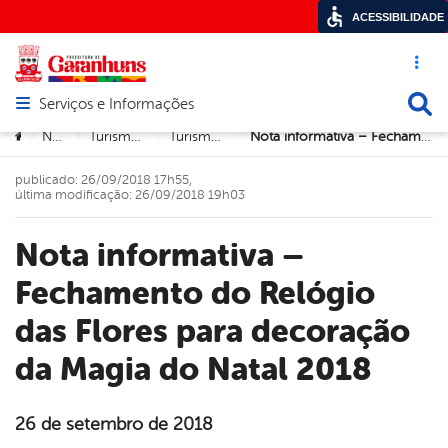
ACESSIBILIDADE
Acesso ráp
Busca
Serviços e Informações
Abrir menu principal de navegação
Você está aqui:
Notícias
Turismo e Cultura
Turismo e Cultura
Nota informativa – Fechamento do Relógio das Flores para decoração da Magia do Natal 2018
>
>
>
>
publicado: 26/09/2018 17h55,
última modificação: 26/09/2018 19h03
Nota informativa –
Fechamento do Relógio
das Flores para decoração
da Magia do Natal 2018
26 de setembro de 2018