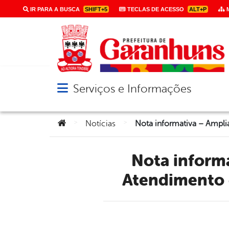
IR PARA A BUSCA
SHIFT+5
TECLAS DE ACESSO
ALT+P
M
Serviços e Informações
Abrir menu principal de navegação
Você está aqui:
>
>
Notícias
Nota informativa – Ampliação de horário no Centro de
Atendimento 