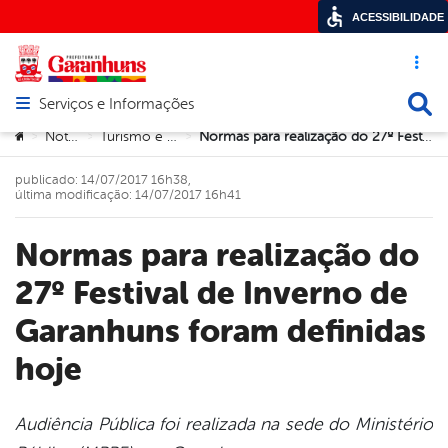
ACESSIBILIDADE
Acesso ráp
Busca
Serviços e Informações
Abrir menu principal de navegação
Você está aqui:
Notícias
Turismo e Cultura
Normas para realização do 27º Festival de Inverno de Garanhuns foram definidas hoje
>
>
>
publicado: 14/07/2017 16h38,
última modificação: 14/07/2017 16h41
Normas para realização do
27º Festival de Inverno de
Garanhuns foram definidas
hoje
Audiência Pública foi realizada na sede do Ministério