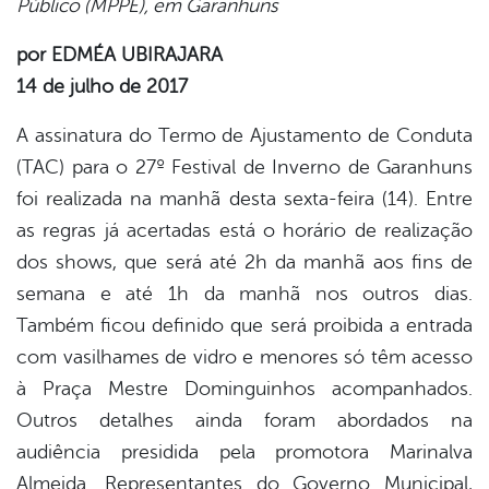
Público (MPPE), em Garanhuns
book
por EDMÉA UBIRAJARA
14 de julho de 2017
er
A assinatura do Termo de Ajustamento de Conduta
(TAC) para o 27º Festival de Inverno de Garanhuns
din
foi realizada na manhã desta sexta-feira (14). Entre
as regras já acertadas está o horário de realização
dos shows, que será até 2h da manhã aos fins de
semana e até 1h da manhã nos outros dias.
Também ficou definido que será proibida a entrada
com vasilhames de vidro e menores só têm acesso
à Praça Mestre Dominguinhos acompanhados.
Outros detalhes ainda foram abordados na
audiência presidida pela promotora Marinalva
Almeida. Representantes do Governo Municipal,