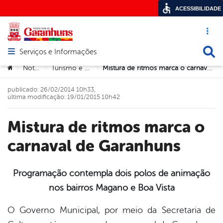
ACESSIBILIDADE
Acesso ráp
Busca
Serviços e Informações
Abrir menu principal de navegação
Você está aqui:
Notícias
Turismo e Cultura
Mistura de ritmos marca o carnaval de Garanhuns
>
>
>
publicado: 26/02/2014 10h33,
última modificação: 19/01/2015 10h42
Mistura de ritmos marca o
carnaval de Garanhuns
Programação contempla dois polos de animação
nos bairros Magano e Boa Vista
book
O Governo Municipal, por meio da Secretaria de