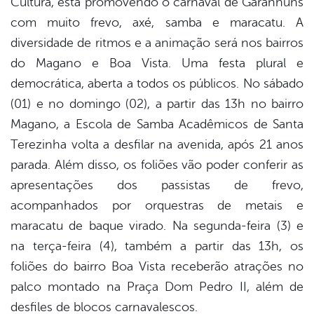
Cultura, está promovendo o carnaval de Garanhuns
er
com muito frevo, axé, samba e maracatu. A
diversidade de ritmos e a animação será nos bairros
din
do Magano e Boa Vista. Uma festa plural e
democrática, aberta a todos os públicos. No sábado
(01) e no domingo (02), a partir das 13h no bairro
Magano, a Escola de Samba Acadêmicos de Santa
Terezinha volta a desfilar na avenida, após 21 anos
parada. Além disso, os foliões vão poder conferir as
apresentações dos passistas de frevo,
acompanhados por orquestras de metais e
maracatu de baque virado. Na segunda-feira (3) e
na terça-feira (4), também a partir das 13h, os
foliões do bairro Boa Vista receberão atrações no
palco montado na Praça Dom Pedro II, além de
desfiles de blocos carnavalescos.