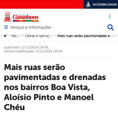
ACESSIBILIDADE
Acesso ráp
Busca
Serviços e Informações
Abrir menu principal de navegação
Você está aqui:
Notícias
Obras e Serviços Públicos
Mais ruas serão pavimentadas e drenadas nos bairros Boa Vista, Aloísio Pinto e Manoel Chéu
>
>
>
publicado: 17/11/2014 15h34,
última modificação: 17/11/2014 15h34
Mais ruas serão
pavimentadas e drenadas
nos bairros Boa Vista,
Aloísio Pinto e Manoel
Chéu