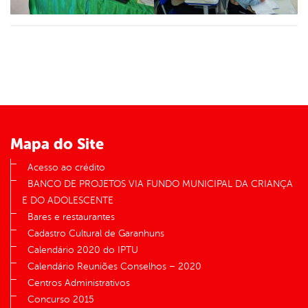
Mapa do Site
Acesso ao crédito
BANCO DE PROJETOS VIA FUNDO MUNICIPAL DA CRIANÇA
E DO ADOLESCENTE
Bares e restaurantes
Cadastro Cultural de Garanhuns
Calendário 2020 do IPTU
Calendário Reuniões Conselhos – 2020
Centros Administrativos
Concurso 2015