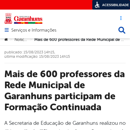
ACESSIBILIDADE
Acesso ráp
Busca
Serviços e Informações
Abrir menu principal de navegação
Você está aqui:
Notícias
Mais de 600 professores da Rede Municipal de Garanhuns participam de Formação Continuada
>
>
publicado: 15/08/2023 14h15,
última modificação: 15/08/2023 14h15
Mais de 600 professores da
Rede Municipal de
Garanhuns participam de
Formação Continuada
A Secretaria de Educação de Garanhuns realizou no