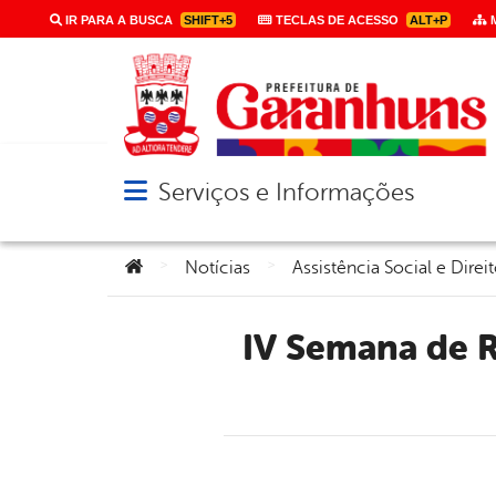
IR PARA A BUSCA
SHIFT+5
TECLAS DE ACESSO
ALT+P
M
Serviços e Informações
Abrir menu principal de navegação
Você está aqui:
>
>
Notícias
Assistência Social e Dir
IV Semana de Ressocialização e Cidadania será realizada em