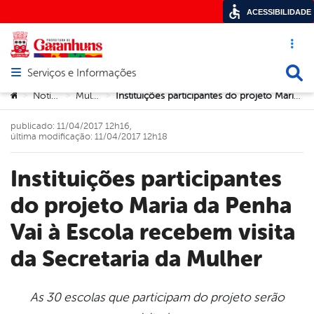
ACESSIBILIDADE
Acesso ráp
Busca
Serviços e Informações
Abrir menu principal de navegação
Você está aqui:
Notícias
Mulher
Instituições participantes do projeto Maria da Penha Vai à Escola recebem visita da Secretaria da Mulher
>
>
>
publicado: 11/04/2017 12h16,
última modificação: 11/04/2017 12h18
Instituições participantes
do projeto Maria da Penha
Vai à Escola recebem visita
da Secretaria da Mulher
As 30 escolas que participam do projeto serão