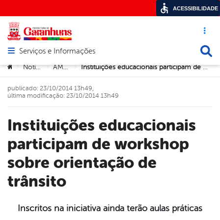
ACESSIBILIDADE
Acesso ráp
Busca
Serviços e Informações
Abrir menu principal de navegação
Você está aqui:
Notícias
AMSTT
Instituições educacionais participam de workshop sobre orientação de trânsito
>
>
>
publicado: 23/10/2014 13h49,
última modificação: 23/10/2014 13h49
Instituições educacionais
participam de workshop
sobre orientação de
trânsito
Inscritos na iniciativa ainda terão aulas práticas