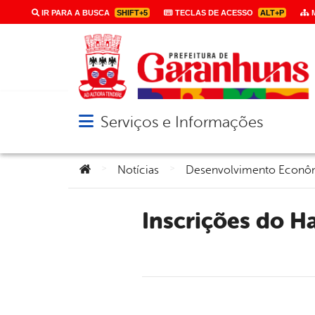
IR PARA A BUSCA
SHIFT+5
TECLAS DE ACESSO
ALT+P
M
Serviços e Informações
Abrir menu principal de navegação
Você está aqui:
>
>
Notícias
Desenvolvimento Econô
Inscrições do Hack a City seguem abertas até a próxima terça-