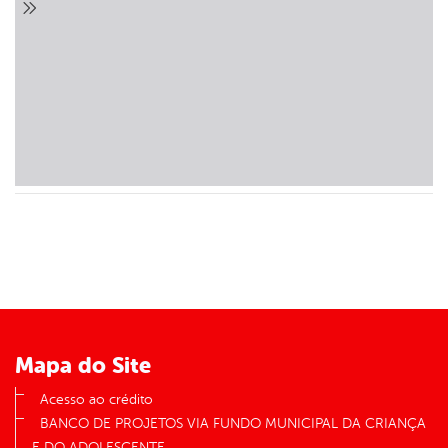
er
din
Mapa do Site
Acesso ao crédito
BANCO DE PROJETOS VIA FUNDO MUNICIPAL DA CRIANÇA
E DO ADOLESCENTE