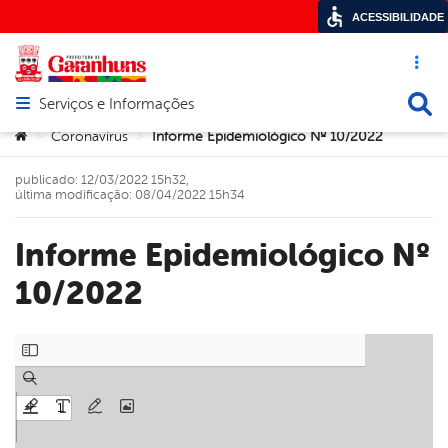
ACESSIBILIDADE
Acesso ráp
Busca
Serviços e Informações
Abrir menu principal de navegação
Você está aqui:
Coronavírus
Informe Epidemiológico Nº 10/2022
>
>
publicado: 12/03/2022 15h32,
última modificação: 08/04/2022 15h34
Informe Epidemiológico Nº
10/2022
book