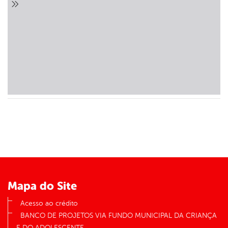
er
din
Mapa do Site
Acesso ao crédito
BANCO DE PROJETOS VIA FUNDO MUNICIPAL DA CRIANÇA
E DO ADOLESCENTE