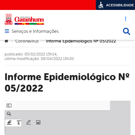
ACESSIBILIDADE
Acesso ráp
Busca
Serviços e Informações
Abrir menu principal de navegação
Você está aqui:
Coronavírus
Informe Epidemiológico Nº 05/2022
>
>
publicado: 05/02/2022 15h14,
última modificação: 08/04/2022 15h20
Informe Epidemiológico Nº
05/2022
book