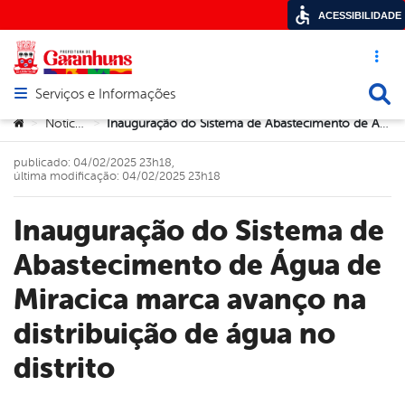
ACESSIBILIDADE
Acesso ráp
Busca
Serviços e Informações
Abrir menu principal de navegação
Você está aqui:
Notícias
Inauguração do Sistema de Abastecimento de Água de Miracica marca avanço na distribuição de água no distrito
>
>
publicado: 04/02/2025 23h18,
última modificação: 04/02/2025 23h18
Inauguração do Sistema de
Abastecimento de Água de
Miracica marca avanço na
distribuição de água no
distrito