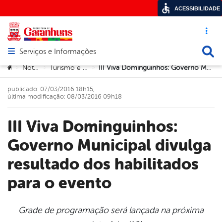
ACESSIBILIDADE
Acesso ráp
Busca
Serviços e Informações
Abrir menu principal de navegação
Você está aqui:
Notícias
Turismo e Cultura
III Viva Dominguinhos: Governo Municipal divulga resultado dos habilitados para o evento‏
>
>
>
publicado: 07/03/2016 18h15,
última modificação: 08/03/2016 09h18
III Viva Dominguinhos:
Governo Municipal divulga
resultado dos habilitados
Grade de programação será lançada na próxima