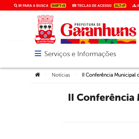
IR PARA A BUSCA
SHIFT+5
TECLAS DE ACESSO
ALT+P
M
Serviços e Informações
Abrir menu principal de navegação
Você está aqui:
>
>
Notícias
II Conferência Municipal de Defesa dos Direitos das Pessoas