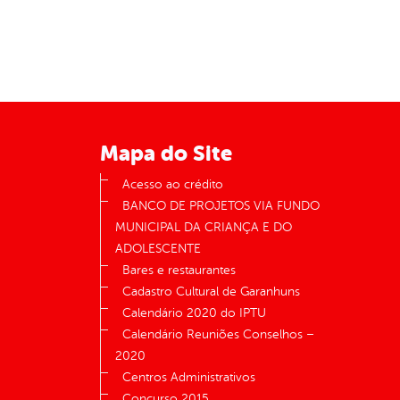
Mapa do Site
Acesso ao crédito
BANCO DE PROJETOS VIA FUNDO
MUNICIPAL DA CRIANÇA E DO
ADOLESCENTE
Bares e restaurantes
Cadastro Cultural de Garanhuns
Calendário 2020 do IPTU
Calendário Reuniões Conselhos –
2020
Centros Administrativos
Concurso 2015