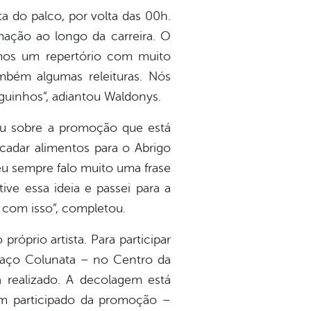
 do palco, por volta das 00h.
ção ao longo da carreira. O
ramos um repertório com muito
mbém algumas releituras. Nós
guinhos”, adiantou Waldonys.
lou sobre a promoção que está
cadar alimentos para o Abrigo
eu sempre falo muito uma frase
ive essa ideia e passei para a
o com isso”, completou.
óprio artista. Para participar
paço Colunata – no Centro da
á realizado. A decolagem está
em participado da promoção –