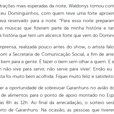
ações mais esperadas da noite, Waldonys tomou conta
ceu Dominguinhos, com quem teve uma forte aproxima
ava reservado para a noite. “Para essa noite prepa
s músicas que fizeram parte da minha história e ta
 história que tem um alicerce forte que vem do Domin
imprensa, realizada pouco antes do show, o artista fa
com a Secretaria de Comunicação Social, a fim de arre
az bem para a gente. É fazer o bem sem olhar a quem. E 
ão vive para servir, não serve para viver’. Então eu t
ta foi muito bem acolhida. Fiquei muito feliz e satisfeit
r a oportunidade de sobrevoar Garanhuns no avião do pr
g de alimentos para o ponto de apoio montado no Es
das 8h às 12h. Ao final da arrecadação, o sorteio ser
rto de Garanhuns. Na ocasião, as pessoas que tiver