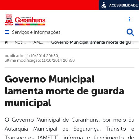
ACESSIBILIDADE
Acesso ráp
Busca
Serviços e Informações
Abrir menu principal de navegação
Você está aqui:
Notícias
AMSTT
Governo Municipal lamenta morte de guarda municipal
>
>
>
publicado: 11/10/2014 20h50,
última modificação: 11/10/2014 20h50
Governo Municipal
lamenta morte de guarda
municipal
O Governo Municipal de Garanhuns, por meio da
Autarquia Municipal de Segurança, Trânsito e
book
Transportes (AMSTT), informa o falecimento do