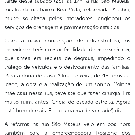
tarde deste sábado (28), às 17h, a rua São Mateus,
er
localizada no bairro Boa Vista, reformada. A obra,
muito solicitada pelos moradores, englobou os
din
serviços de drenagem e pavimentação asfáltica.
Com a nova concepção de infraestrutura, os
moradores terão maior facilidade de acesso à rua,
que antes era repleta de degraus, impedindo o
tráfego de veículos e o deslocamento das famílias.
Para a dona de casa Ailma Teixeira, de 48 anos de
idade, a obra é a realização de um sonho. “Minha
mãe caiu nessa rua, teve até que fazer cirurgia. Era
muito ruim, antes. Cheia de escada estreita. Agora
está bom demais. Ficou uma rua de verdade”, diz.
A reforma na rua São Mateus veio em boa hora
também para a empreendedora Rosilene dos