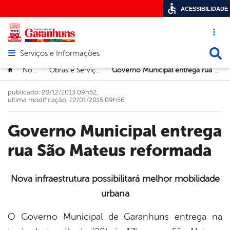
ACESSIBILIDADE
Acesso ráp
Busca
Serviços e Informações
Abrir menu principal de navegação
Você está aqui:
Notícias
Obras e Serviços Públicos
Governo Municipal entrega rua São Mateus reformada
>
>
>
publicado: 28/12/2013 09h52,
última modificação: 22/01/2015 09h56
Governo Municipal entrega
rua São Mateus reformada
Nova infraestrutura possibilitará melhor mobilidade
urbana
book
O Governo Municipal de Garanhuns entrega na