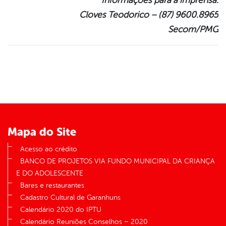
Informações para a imprensa:
Cloves Teodorico – (87) 9600.8965
Secom/PMG
Mapa do Site
Acesso ao crédito
BANCO DE PROJETOS VIA FUNDO MUNICIPAL DA CRIANÇA
E DO ADOLESCENTE
Bares e restaurantes
Cadastro Cultural de Garanhuns
Calendário 2020 do IPTU
Calendário Reuniões Conselhos – 2020