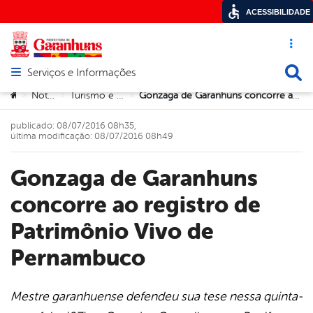
ACESSIBILIDADE
Acesso ráp
Busca
Serviços e Informações
Abrir menu principal de navegação
Você está aqui:
Notícias
Turismo e Cultura
Gonzaga de Garanhuns concorre ao registro de Patrimônio Vivo de Pernambuco
>
>
>
publicado: 08/07/2016 08h35,
última modificação: 08/07/2016 08h49
Gonzaga de Garanhuns
concorre ao registro de
Patrimônio Vivo de
Pernambuco
Mestre garanhuense defendeu sua tese nessa quinta-