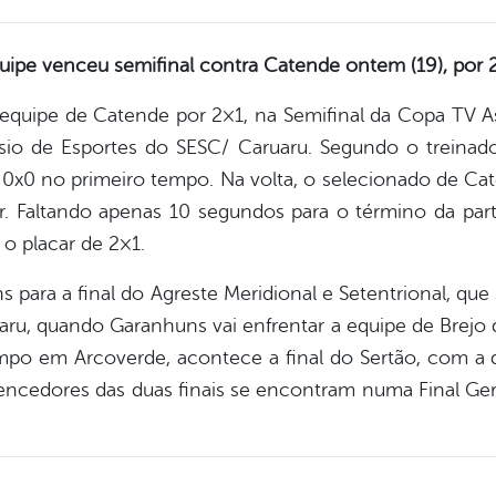
uipe venceu semifinal contra Catende ontem (19), por 
equipe de Catende por 2×1, na Semifinal da Copa TV A
ásio de Esportes do SESC/ Caruaru. Segundo o treinado
em 0x0 no primeiro tempo. Na volta, o selecionado de Ca
 Faltando apenas 10 segundos para o término da partid
 o placar de 2×1.
para a final do Agreste Meridional e Setentrional, que s
aru, quando Garanhuns vai enfrentar a equipe de Brej
po em Arcoverde, acontece a final do Sertão, com a d
encedores das duas finais se encontram numa Final Gera