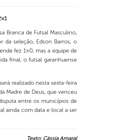
2×1
sa Branca de Futsal Masculino,
r da seleção, Edson Barros, o
tende fez 1×0, mas a equipe de
a final, o futsal garanhuense
erá realizado nesta sexta-feira
o da Madre de Deus, que venceu
isputa entre os municípios de
l ainda com data e local a ser
Texto: Cássia Amaral