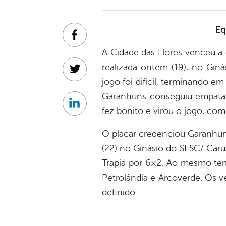
Eq
Facebook
A Cidade das Flores venceu a 
realizada ontem (19), no Gin
Twitter
jogo foi difícil, terminando 
Garanhuns conseguiu empatar.
Linkedin
fez bonito e virou o jogo, com
O placar credenciou Garanhuns 
(22) no Ginásio do SESC/ Caru
Trapiá por 6×2. Ao mesmo tem
Petrolândia e Arcoverde. Os v
definido.