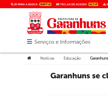
IR PARA A BUSCA
SHIFT+5
TECLAS DE ACESSO
ALT+P
M
Serviços e Informações
Abrir menu principal de navegação
Você está aqui:
>
>
>
Notícias
Educação
Garanhuns se classifica para a final da Copa TV Asa Branca de