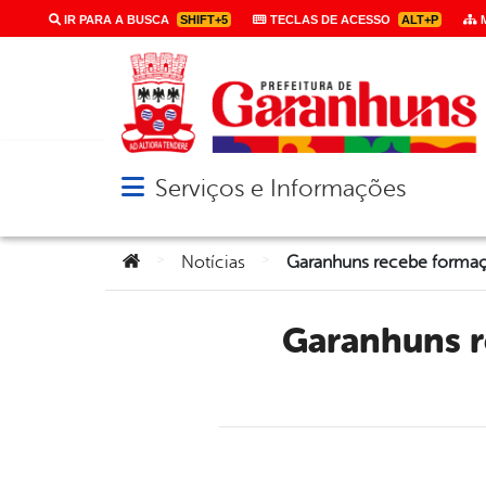
IR PARA A BUSCA
SHIFT+5
TECLAS DE ACESSO
ALT+P
M
Serviços e Informações
Abrir menu principal de navegação
Você está aqui:
>
>
Notícias
Garanhuns recebe formação destinada a monitores do