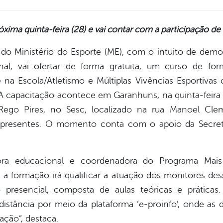
xima quinta-feira (28) e vai contar com a participação de
o Ministério do Esporte (ME), com o intuito de democ
nal, vai ofertar de forma gratuita, um curso de f
e na Escola/Atletismo e Múltiplas Vivências Esportivas 
 capacitação acontece em Garanhuns, na quinta-feira (2
ego Pires, no Sesc, localizado na rua Manoel Clem
o presentes. O momento conta com o apoio da Secret
ra educacional e coordenadora do Programa Mai
a formação irá qualificar a atuação dos monitores des
o presencial, composta de aulas teóricas e prática
istância por meio da plataforma ‘e-proinfo’, onde as d
ação”, destaca.