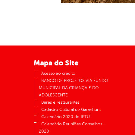
Mapa do Site
Acesso ao crédito
BANCO DE PROJETOS VIA FUNDO
MUNICIPAL DA CRIANÇA E DO
ADOLESCENTE
Bares e restaurantes
Cadastro Cultural de Garanhuns
Calendário 2020 do IPTU
Calendário Reuniões Conselhos –
2020