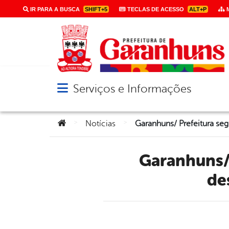
IR PARA A BUSCA
SHIFT+5
TECLAS DE ACESSO
ALT+P
M
Serviços e Informações
Abrir menu principal de navegação
Você está aqui:
>
>
Notícias
Garanhuns/ Prefeitura segue trabalhando realizando
de