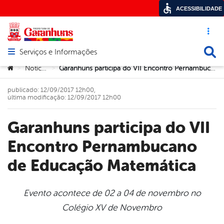
ACESSIBILIDADE
Acesso ráp
Busca
Serviços e Informações
Abrir menu principal de navegação
Você está aqui:
Notícias
Garanhuns participa do VII Encontro Pernambucano de Educação Matemática
>
>
publicado: 12/09/2017 12h00,
última modificação: 12/09/2017 12h00
Garanhuns participa do VII
Encontro Pernambucano
de Educação Matemática
Evento acontece de 02 a 04 de novembro no
Colégio XV de Novembro
book