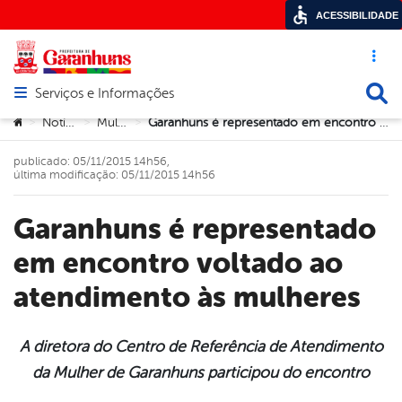
ACESSIBILIDADE
Acesso ráp
Busca
Serviços e Informações
Abrir menu principal de navegação
Você está aqui:
Notícias
Mulher
Garanhuns é representado em encontro voltado ao atendimento às mulheres
>
>
>
publicado: 05/11/2015 14h56,
última modificação: 05/11/2015 14h56
Garanhuns é representado
em encontro voltado ao
atendimento às mulheres
A diretora do Centro de Referência de Atendimento
da Mulher de Garanhuns participou do encontro
book