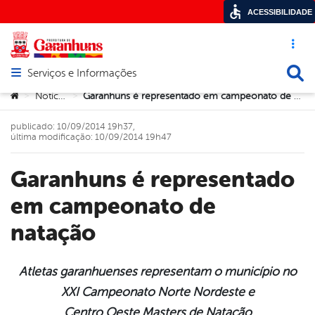
ACESSIBILIDADE
Acesso ráp
Busca
Serviços e Informações
Abrir menu principal de navegação
Você está aqui:
Notícias
Garanhuns é representado em campeonato de natação
>
>
publicado: 10/09/2014 19h37,
última modificação: 10/09/2014 19h47
Garanhuns é representado
em campeonato de
natação
Atletas garanhuenses representam o município no
XXI Campeonato Norte Nordeste e
book
Centro Oeste Masters de Natação