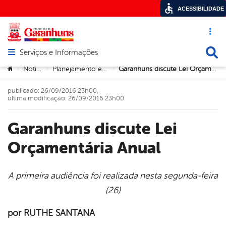
ACESSIBILIDADE
Acesso ráp
Busca
Serviços e Informações
Abrir menu principal de navegação
Você está aqui:
Notícias
Planejamento e Gestão
Garanhuns discute Lei Orçamentária Anual
>
>
>
publicado: 26/09/2016 23h00,
última modificação: 26/09/2016 23h00
Garanhuns discute Lei
Orçamentária Anual
A primeira audiência foi realizada nesta segunda-feira
(26)
book
por RUTHE SANTANA