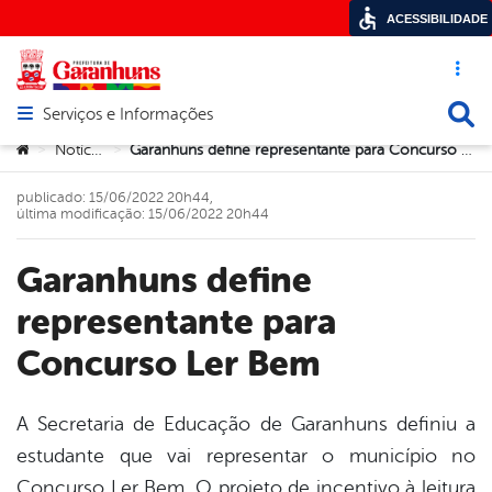
ACESSIBILIDADE
Acesso ráp
Busca
Serviços e Informações
Abrir menu principal de navegação
Você está aqui:
Notícias
Garanhuns define representante para Concurso Ler Bem
>
>
publicado: 15/06/2022 20h44,
última modificação: 15/06/2022 20h44
Garanhuns define
representante para
Concurso Ler Bem
A Secretaria de Educação de Garanhuns definiu a
estudante que vai representar o município no
book
Concurso Ler Bem. O projeto de incentivo à leitura