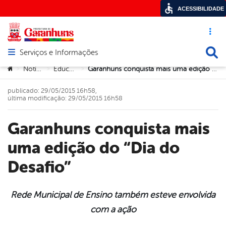
ACESSIBILIDADE
Acesso ráp
Busca
Serviços e Informações
Abrir menu principal de navegação
Você está aqui:
Notícias
Educação
Garanhuns conquista mais uma edição do “Dia do Desafio”
>
>
>
publicado: 29/05/2015 16h58,
última modificação: 29/05/2015 16h58
Garanhuns conquista mais
uma edição do “Dia do
Desafio”
Rede Municipal de Ensino também esteve envolvida
com a ação
book