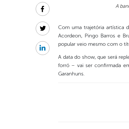
A ban
Facebook
Com uma trajetória artística
Twitter
Acordeon, Pingo Barros e Br
popular veio mesmo com o tít
Linkedin
A data do show, que será repl
forró – vai ser confirmada em
Garanhuns.