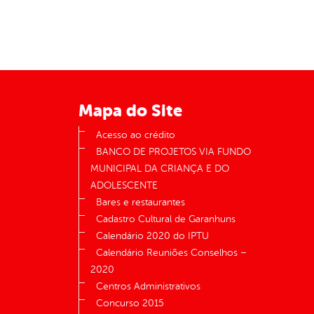
Mapa do Site
Acesso ao crédito
BANCO DE PROJETOS VIA FUNDO
MUNICIPAL DA CRIANÇA E DO
ADOLESCENTE
Bares e restaurantes
Cadastro Cultural de Garanhuns
Calendário 2020 do IPTU
Calendário Reuniões Conselhos –
2020
Centros Administrativos
Concurso 2015