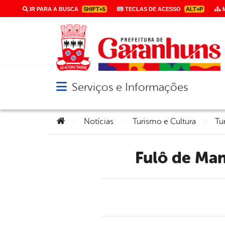
IR PARA A BUSCA
SHIFT+5
TECLAS DE ACESSO
ALT+P
M
Serviços e Informações
Abrir menu principal de navegação
Você está aqui:
>
>
>
Notícias
Turismo e Cultura
Tu
Fulô de Ma