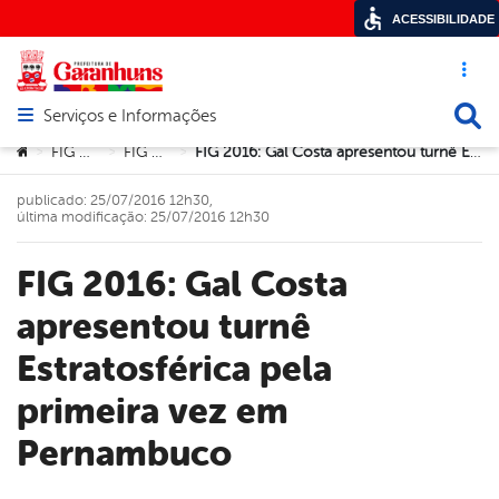
ACESSIBILIDADE
Acesso ráp
Busca
Serviços e Informações
Abrir menu principal de navegação
Você está aqui:
FIG 2016
FIG 2016
FIG 2016: Gal Costa apresentou turnê Estratosférica pela primeira vez em Pernambuco
>
>
>
publicado: 25/07/2016 12h30,
última modificação: 25/07/2016 12h30
FIG 2016: Gal Costa
apresentou turnê
Estratosférica pela
primeira vez em
Pernambuco