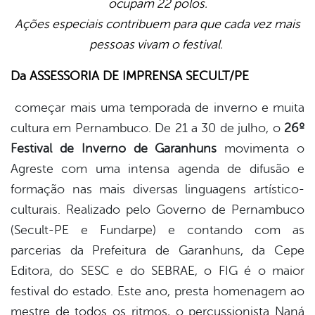
ocupam 22 polos.
book
Ações especiais contribuem para que cada vez mais
pessoas vivam o festival.
er
Da ASSESSORIA DE IMPRENSA
SECULT
/PE
começar mais uma temporada de inverno e muita
din
cultura em Pernambuco. De 21 a 30 de julho, o
26º
Festival de Inverno de Garanhuns
movimenta o
Agreste com uma intensa agenda de difusão e
formação nas mais diversas linguagens artístico-
culturais. Realizado pelo Governo de Pernambuco
(Secult-PE e Fundarpe) e contando com as
parcerias da Prefeitura de Garanhuns, da Cepe
Editora, do SESC e do SEBRAE, o FIG é o maior
festival do estado. Este ano, presta homenagem ao
mestre de todos os ritmos, o percussionista Naná