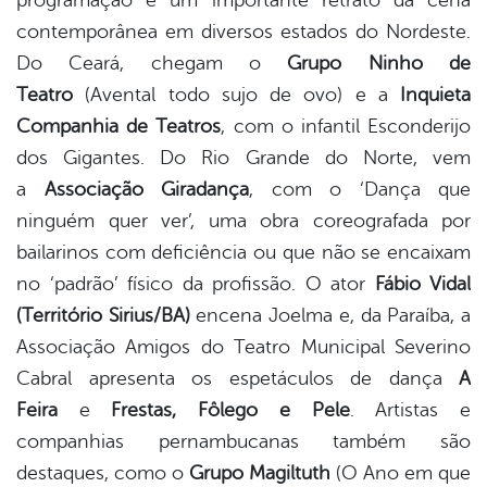
programação é um importante retrato da cena
contemporânea em diversos estados do Nordeste.
Do Ceará, chegam o
Grupo Ninho de
Teatro
(Avental todo sujo de ovo) e a
Inquieta
Companhia de Teatros
, com o infantil Esconderijo
dos Gigantes. Do Rio Grande do Norte, vem
a
Associação Giradança
, com o ‘Dança que
ninguém quer ver’, uma obra coreografada por
bailarinos com deficiência ou que não se encaixam
no ‘padrão’ físico da profissão. O ator
Fábio Vidal
(Território Sirius/BA)
encena Joelma e, da Paraíba, a
Associação Amigos do Teatro Municipal Severino
Cabral apresenta os espetáculos de dança
A
Feira
e
Frestas, Fôlego e Pele
. Artistas e
companhias pernambucanas também são
destaques, como o
Grupo Magiltuth
(O Ano em que