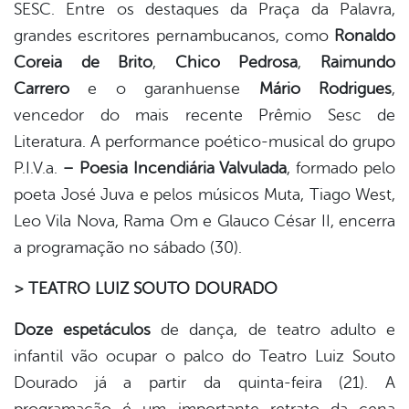
SESC. Entre os destaques da Praça da Palavra,
grandes escritores pernambucanos, como
Ronaldo
Coreia de Brito
,
Chico Pedrosa
,
Raimundo
Carrero
e o garanhuense
Mário Rodrigues
,
vencedor do mais recente Prêmio Sesc de
Literatura. A performance poético-musical do grupo
P.I.V.a.
– Poesia Incendiária Valvulada
, formado pelo
poeta José Juva e pelos músicos Muta, Tiago West,
Leo Vila Nova, Rama Om e Glauco César II, encerra
a programação no sábado (30).
> TEATRO LUIZ SOUTO DOURADO
Doze espetáculos
de dança, de teatro adulto e
infantil vão ocupar o palco do Teatro Luiz Souto
Dourado já a partir da quinta-feira (21). A