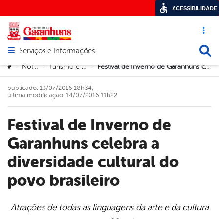
ACESSIBILIDADE
Acesso ráp
Busca
Serviços e Informações
Abrir menu principal de navegação
Você está aqui:
Notícias
Turismo e Cultura
Festival de Inverno de Garanhuns celebra a diversidade cultural do povo brasileiro
>
>
>
publicado: 13/07/2016 18h34,
última modificação: 14/07/2016 11h22
Festival de Inverno de
Garanhuns celebra a
diversidade cultural do
povo brasileiro
Atrações de todas as linguagens da arte e da cultura