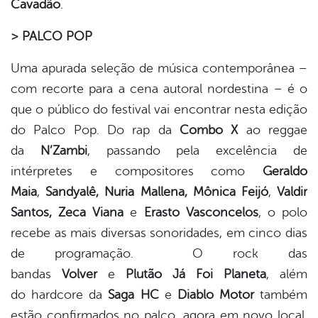
Cavadão
.
> PALCO POP
Uma apurada seleção de música contemporânea –
com recorte para a cena autoral nordestina – é o
que o público do festival vai encontrar nesta edição
do Palco Pop. Do rap da
Combo X
ao reggae
da
N’Zambi
, passando pela excelência de
intérpretes e compositores como
Geraldo
Maia
,
Sandyalê,
Nuria Mallena,
Mônica Feijó
,
Valdir
Santos, Zeca Viana
e
Erasto Vasconcelos
, o polo
recebe as mais diversas sonoridades, em cinco dias
de programação. O rock das
bandas
Volver
e
Plutão Já Foi Planeta
, além
do hardcore da
Saga HC
e
Diablo Motor
também
estão confirmados no palco, agora em novo local,