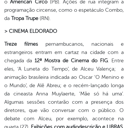
o
American Circo
(PB). Ações de rua integram a
programação circense, como o espetáculo Combo,
da
Tropa Trupe
(RN).
> CINEMA ELDORADO
Treze filmes
pernambucanos, nacionais e
estrangeiros entram em cartaz na cidade com a
chegada da
12ª Mostra de Cinema do FIG
. Entre
eles, ‘A Luneta do Tempo’, de Alceu Valença; a
animação brasileira indicada ao Oscar ‘O Menino e
o Mundo’, de Alê Abreu; e o recém-lançado longa
da cineasta Anna Muylaerte, ‘Mãe só há uma’.
Algumas sessões contarão com a presença dos
diretores, que vão conversar com o público. O
debate com Alceu, por exemplo, acontece na
quarta (27).
Exibições com audiodescrição e LIBRAS
,