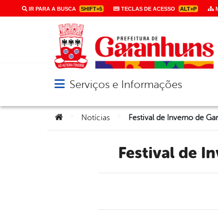
IR PARA A BUSCA
SHIFT+5
TECLAS DE ACESSO
ALT+P
M
Serviços e Informações
Abrir menu principal de navegação
Você está aqui:
>
>
Notícias
Festival de 