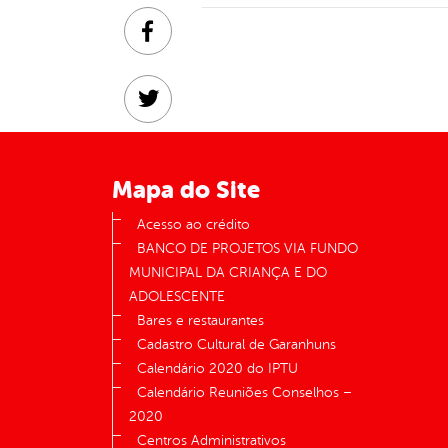
Facebook
Twitter
Linkedin
Mapa do Site
Acesso ao crédito
BANCO DE PROJETOS VIA FUNDO
MUNICIPAL DA CRIANÇA E DO
ADOLESCENTE
Bares e restaurantes
Cadastro Cultural de Garanhuns
Calendário 2020 do IPTU
Calendário Reuniões Conselhos –
2020
Centros Administrativos