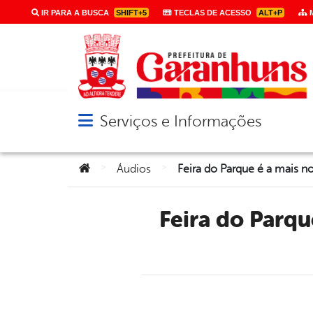
IR PARA A BUSCA
SHIFT+5
TECLAS DE ACESSO
ALT+P
M
Serviços e Informações
Abrir menu principal de navegação
Você está aqui:
>
>
Áudios
Feira do Parque é a mais nova opção de compras e lazer de